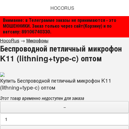
HOCORUS
Внимание: в Телеграмме заказы не принимаются - это
МОШЕННИКИ. Заказ только через сайт(Корзину) и по
ватсапу: 89106740330.
HocoRus
→
Микрофоны
Беспроводной петличный микрофон
K11 (lithning+type-c) оптом
Купить Беспроводной петличный микрофон K11
(lithning+type-c) оптом
Этот товар временно недоступен для заказа
−