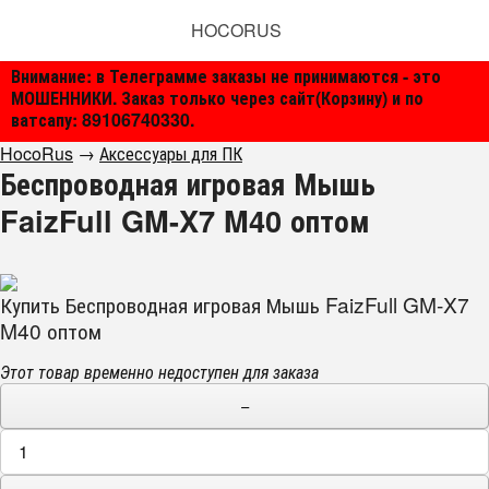
HOCORUS
Внимание: в Телеграмме заказы не принимаются - это
МОШЕННИКИ. Заказ только через сайт(Корзину) и по
ватсапу: 89106740330.
HocoRus
→
Аксессуары для ПК
Беспроводная игровая Мышь
FaizFull GM-X7 M40 оптом
Купить Беспроводная игровая Мышь FaizFull GM-X7
M40 оптом
Этот товар временно недоступен для заказа
−