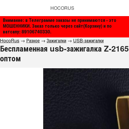
HOCORUS
Внимание: в Телеграмме заказы не принимаются - это
МОШЕННИКИ. Заказ только через сайт(Корзину) и по
ватсапу: 89106740330.
HocoRus
→
Разное
→
Зажигалки
→
USB-зажигалки
Беспламенная usb-зажигалка Z-2165
оптом