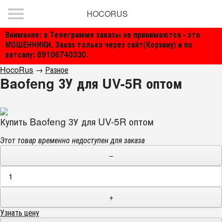
HOCORUS
Внимание: в Телеграмме заказы не принимаются - это
МОШЕННИКИ. Заказ только через сайт(Корзину) и по
ватсапу: 89106740330.
HocoRus
→
Разное
Baofeng ЗУ для UV-5R оптом
Купить Baofeng ЗУ для UV-5R оптом
Этот товар временно недоступен для заказа
−
+
Узнать цену