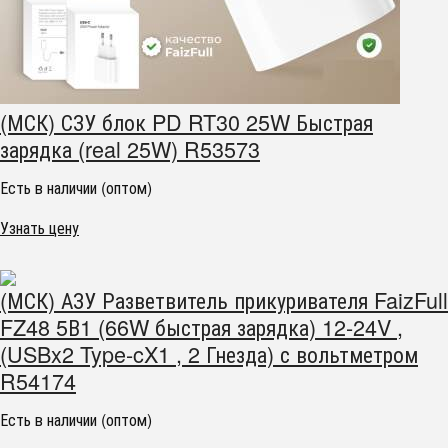
(МСК) СЗУ блок PD RT30 25W Быстрая
зарядка (real 25W) R53573
Есть в наличии (оптом)
Узнать цену
(МСК) АЗУ Разветвитель прикуривателя FaizFull
FZ48 5В1 (66W быстрая зарядка) 12-24V ,
(USBx2 Type-cX1 , 2 Гнезда) с вольтметром
R54174
Есть в наличии (оптом)