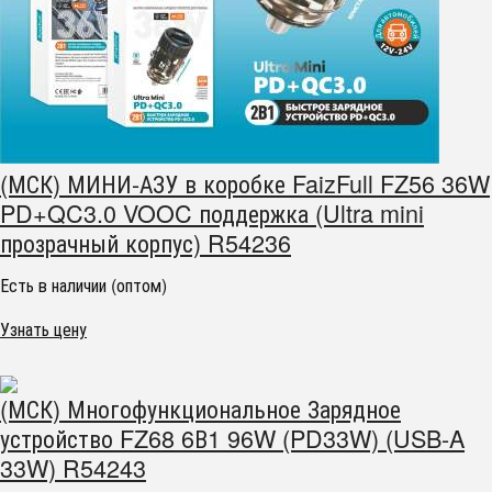
(МСК) МИНИ-АЗУ в коробке FaizFull FZ56 36W
PD+QC3.0 VOOC поддержка (Ultra mini
прозрачный корпус) R54236
Есть в наличии (оптом)
Узнать цену
(МСК) Многофункциональное Зарядное
устройство FZ68 6В1 96W (PD33W) (USB-A
33W) R54243