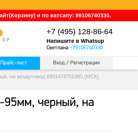
йт(Корзину) и по ватсапу: 89106740330.
+7 (495) 128-86-64
0
0
Р
Напишите в Whatsup
Светлана
+79106740330
Прайс-лист
Вход
/
Регистрация
й, на воздуховод 6931474751485 (МСК)
-95мм, черный, на