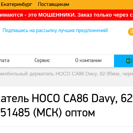
 Екатеринбург
Поставщикам
имаются - это МОШЕННИКИ. Заказ только через са
Подпишись на рассылку лучших предложений!
лата
Сервис
О компании
омобильный держатель HOCO CA86 Davy, 62-95мм, черны
тель HOCO CA86 Davy, 62
51485 (МСК) оптом