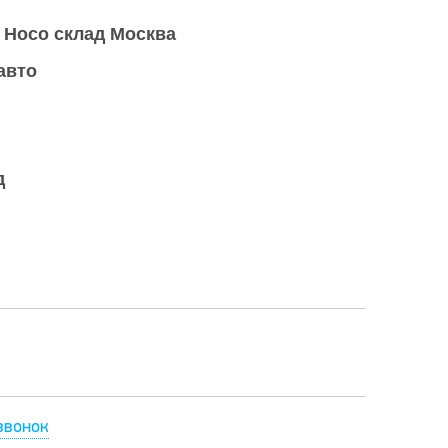
Hoco склад Москва
авто
д
звонок