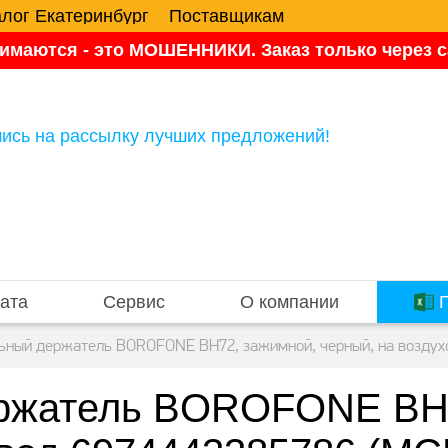
алог Екатеринбург
Поставщикам
имаются - это МОШЕННИКИ. Заказ только через са
ись на рассылку лучших предложений!
ата
Сервис
О компании
П
ьный держатель BOROFONE BH72, зажимной, черный, на воздухо
ржатель BOROFONE BH7