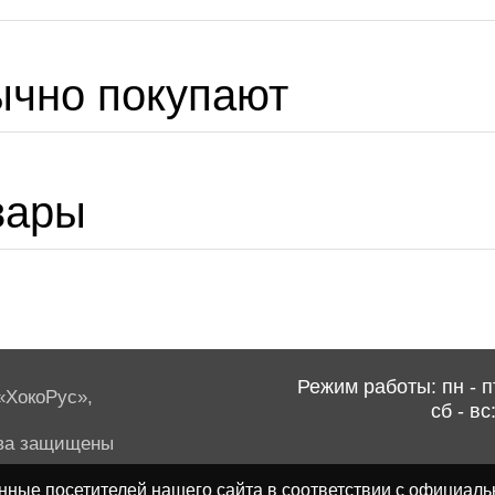
ычно покупают
вары
Режим работы: пн - пт
ХокоРус»,
сб - вс
ва защищены
ные посетителей нашего сайта в соответствии с
официаль