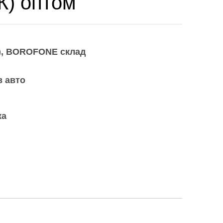
К) оптом
)
BOROFONE склад
в авто
ка