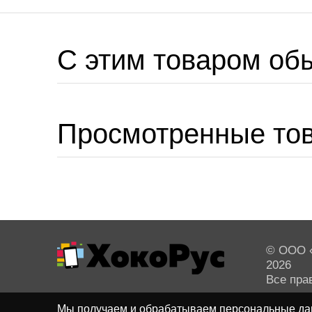
C этим товаром об
Просмотренные то
© ООО «
2026
Все пра
Мы получаем и обрабатываем персональные дан