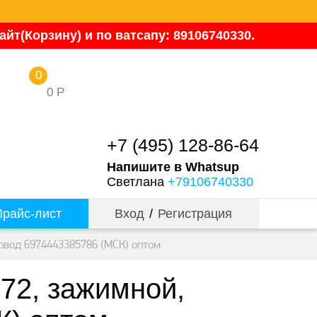
йт(Корзину) и по ватсапу: 89106740330.
0
0
Р
+7 (495) 128-86-64
Напишите в Whatsup
Светлана
+79106740330
райс-лист
Вход
/
Регистрация
вод 6974443385786 (МСК) оптом
2, зажимной,