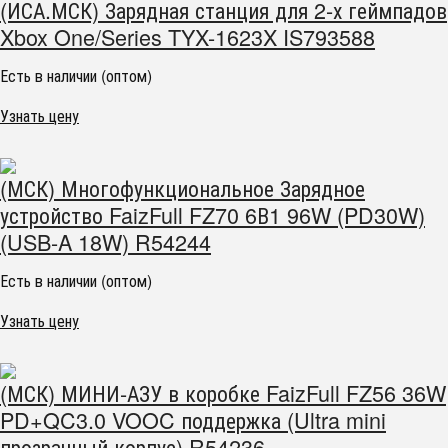
(ИСА.МСК) Зарядная станция для 2-х геймпадов
Xbox One/Series TYX-1623X IS793588
Есть в наличии (оптом)
Узнать цену
(МСК) Многофункциональное Зарядное
устройство FaizFull FZ70 6В1 96W (PD30W)
(USB-A 18W) R54244
Есть в наличии (оптом)
Узнать цену
(МСК) МИНИ-АЗУ в коробке FaizFull FZ56 36W
PD+QC3.0 VOOC поддержка (Ultra mini
прозрачный корпус) R54236