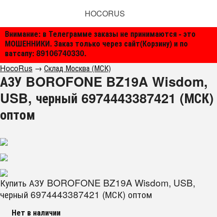
HOCORUS
Внимание: в Телеграмме заказы не принимаются - это
МОШЕННИКИ. Заказ только через сайт(Корзину) и по
ватсапу: 89106740330.
HocoRus
→
Склад Москва (МСК)
АЗУ BOROFONE BZ19A Wisdom,
USB, черный 6974443387421 (МСК)
оптом
Купить АЗУ BOROFONE BZ19A Wisdom, USB,
черный 6974443387421 (МСК) оптом
Нет в наличии