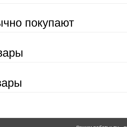
ычно покупают
вары
вары