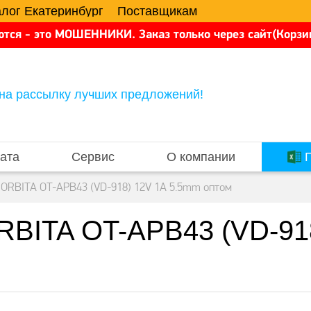
алог Екатеринбург
Поставщикам
тся - это МОШЕННИКИ. Заказ только через сайт(Корзин
на рассылку лучших предложений!
ата
Сервис
О компании
П
 ORBITA OT-APB43 (VD-918) 12V 1A 5.5mm оптом
RBITA OT-APB43 (VD-91