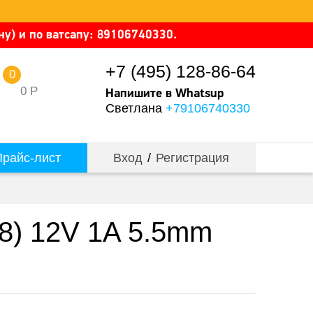
у) и по ватсапу: 89106740330.
+7 (495) 128-86-64
0
0
Р
Напишите в Whatsup
Светлана
+79106740330
райс-лист
Вход
/
Регистрация
8) 12V 1A 5.5mm