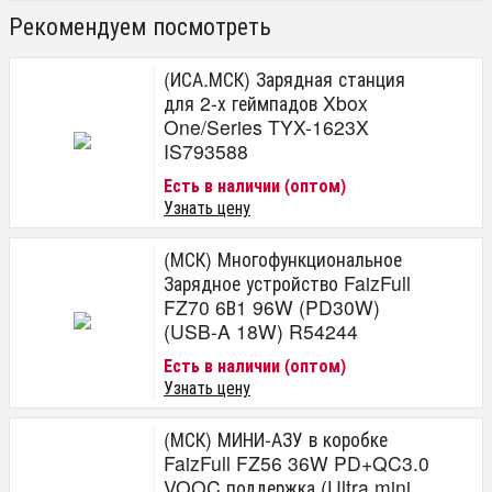
Рекомендуем посмотреть
(ИСА.МСК) Зарядная станция
для 2-х геймпадов Xbox
One/Series TYX-1623X
IS793588
Есть в наличии (оптом)
Узнать цену
(МСК) Многофункциональное
Зарядное устройство FaizFull
FZ70 6В1 96W (PD30W)
(USB-A 18W) R54244
Есть в наличии (оптом)
Узнать цену
(МСК) МИНИ-АЗУ в коробке
FaizFull FZ56 36W PD+QC3.0
VOOC поддержка (Ultra mini