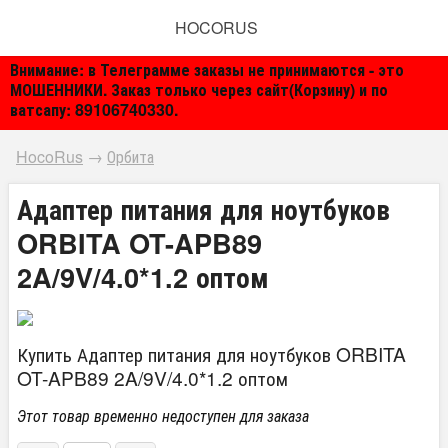
HOCORUS
Внимание: в Телеграмме заказы не принимаются - это
МОШЕННИКИ. Заказ только через сайт(Корзину) и по
ватсапу: 89106740330.
HocoRus
→
Орбита
Адаптер питания для ноутбуков
ORBITA OT-APB89
2A/9V/4.0*1.2 оптом
Купить Адаптер питания для ноутбуков ORBITA
OT-APB89 2A/9V/4.0*1.2 оптом
Этот товар временно недоступен для заказа