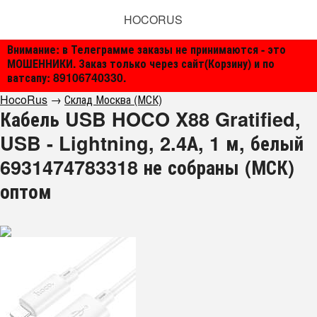
HOCORUS
Внимание: в Телеграмме заказы не принимаются - это
МОШЕННИКИ. Заказ только через сайт(Корзину) и по
ватсапу: 89106740330.
HocoRus
→
Склад Москва (МСК)
Кабель USB HOCO X88 Gratified,
USB - Lightning, 2.4А, 1 м, белый
6931474783318 не собраны (МСК)
оптом