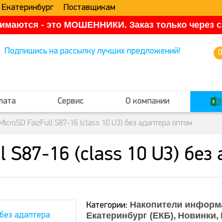
 Екатеринбург
Поставщикам
имаются - это МОШЕННИКИ. Заказ только через са
Подпишись на рассылку лучших предложений!
лата
Сервис
О компании
MicroSD FaizFull S87-16 (class 10 U3) без адаптера оптом
l S87-16 (class 10 U3) бе
Накопители информ
Категории:
Екатеринбург (ЕКБ)
Новинки