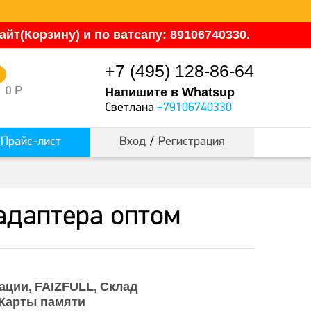
йт(Корзину) и по ватсапу: 89106740330.
+7 (495) 128-86-64
0
Р
0
Напишите в Whatsup
Светлана
+79106740330
Прайс-лист
Вход
/
Регистрация
з адаптера оптом
ации
FAIZFULL
Склад
Карты памяти