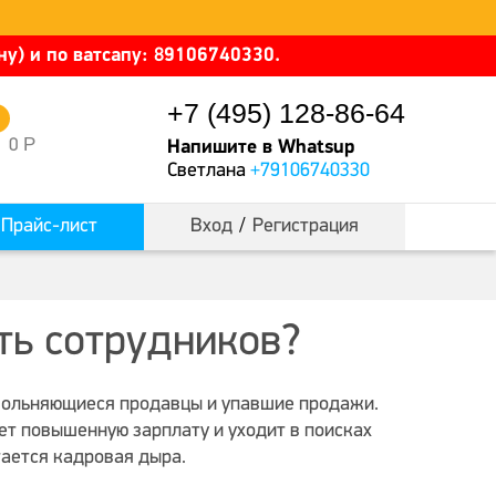
у) и по ватсапу: 89106740330.
+7 (495) 128-86-64
0
Р
0
Напишите в Whatsup
Светлана
+79106740330
Прайс-лист
Вход
/
Регистрация
ть сотрудников?
увольняющиеся продавцы и упавшие продажи.
ет повышенную зарплату и уходит в поисках
тается кадровая дыра.