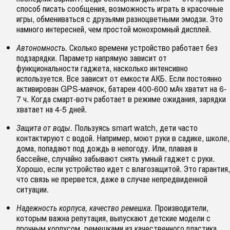
способ писать сообщения, возможность играть в красочные
игры, обмениваться с друзьями разноцветными эмодзи. Это
намного интересней, чем простой монохромный дисплей.
Автономность.
Сколько времени устройство работает без
подзарядки. Параметр напрямую зависит от
функциональности гаджета, насколько интенсивно
используется. Все зависит от емкости АКБ. Если постоянно
активирован GPS-маячок, батареи 400-600 мАч хватит на 6-
7 ч. Когда смарт-вотч работает в режиме ожидания, зарядки
хватает на 4-5 дней.
Защита от воды.
Пользуясь smart watch, дети часто
контактируют с водой. Например, моют руки в садике, школе,
дома, попадают под дождь в непогоду. Или, плавая в
бассейне, случайно забывают снять умный гаджет с руки.
Хорошо, если устройство идет с влагозащитой. Это гарантия,
что связь не прервется, даже в случае непредвиденной
ситуации.
Надежность корпуса, качество ремешка.
Производители,
которым важна репутация, выпускают детские модели с
прочным корпусом, ремешками из качественного пластика,