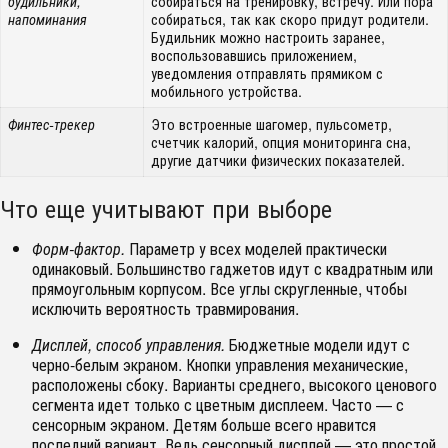
собираться на тренировку, встречу. Или пора
будильники,
собираться, так как скоро придут родители.
напоминания
Будильник можно настроить заранее,
воспользовавшись приложением,
уведомления отправлять прямиком с
мобильного устройства.
Это встроенные шагомер, пульсометр,
Финтес-трекер
счетчик калорий, опция мониторинга сна,
другие датчики физических показателей.
Что еще учитывают при выборе
Форм-фактор.
Параметр у всех моделей практически
одинаковый. Большинство гаджетов идут с квадратным или
прямоугольным корпусом. Все углы скругленные, чтобы
исключить вероятность травмирования.
Дисплей, способ управления.
Бюджетные модели идут с
черно-белым экраном. Кнопки управления механические,
расположены сбоку. Варианты среднего, высокого ценового
сегмента идет только с цветным дисплеем. Часто — с
сенсорным экраном. Детям больше всего нравится
последний вариант. Ведь сенсорный дисплей — это простой