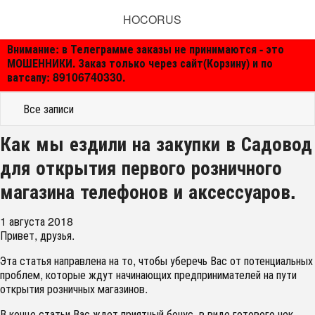
HOCORUS
Внимание: в Телеграмме заказы не принимаются - это
МОШЕННИКИ. Заказ только через сайт(Корзину) и по
ватсапу: 89106740330.
Все записи
Как мы ездили на закупки в Садовод
для открытия первого розничного
магазина телефонов и аксессуаров.
1 августа 2018
Привет, друзья.
Эта статья направлена на то, чтобы уберечь Вас от потенциальных
проблем, которые ждут начинающих предпринимателей на пути
открытия розничных магазинов.
В конце статьи Вас ждет приятный бонус, в виде готового чек