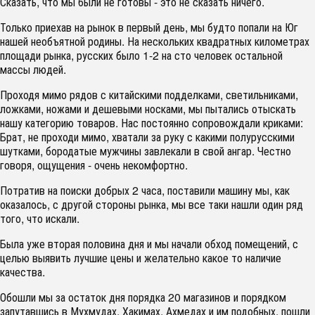
Сказать, что мы были не готовы - это не сказать ничего.
Только приехав на рынок в первый день, мы будто попали на Юг
нашей необъятной родины. На нескольких квадратных километрах
площади рынка, русских было 1-2 на сто человек остальной
массы людей.
Проходя мимо рядов с китайскими подделками, светильниками,
ложками, ножами и дешевыми носками, мы пытались отыскать
нашу категорию товаров. Нас постоянно сопровождали криками:
Брат, не проходи мимо, хватали за руку с какими полурусскими
шутками, бородатые мужчины завлекали в свой ангар. Честно
говоря, ощущения - очень некомфортно.
Потратив на поиски добрых 2 часа, поставили машину мы, как
оказалось, с другой стороны рынка, мы все таки нашли один ряд
того, что искали.
Была уже вторая половина дня и мы начали обход помещений, с
целью выявить лучшие цены и желательно какое то наличие
качества.
Обошли мы за остаток дня порядка 20 магазинов и порядком
запутавшись в Мухмудах, Хакимах, Ахмедах и им подобных, пошли