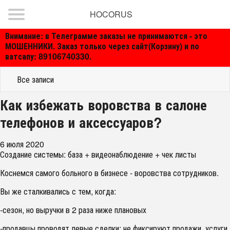
HOCORUS
Внимание: в Телеграмме заказы не принимаются - это
МОШЕННИКИ. Заказ только через сайт(Корзину) и по
ватсапу: 89106740330.
Все записи
Как избежать воровства в салоне
телефонов и аксессуаров?
6 июля 2020
Создание системы: база + видеонаблюдение + чек листы
Коснемся самого больного в бизнесе - воровства сотрудников.
Вы же сталкивались с тем, когда:
-сезон, но выручки в 2 раза ниже плановых
-продавцы проводят левые сделки:
не фиксируют продажи, услуги