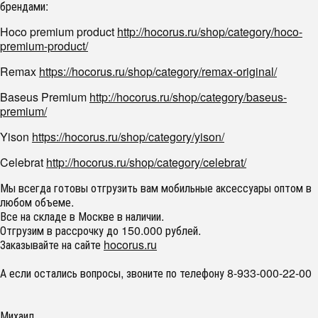
брендами:
Hoco premium product
http://hocorus.ru/shop/category/hoco-
premium-product/
Remax
https://hocorus.ru/shop/category/remax-original/
Baseus Premium
http://hocorus.ru/shop/category/baseus-
premium/
Yison
https://hocorus.ru/shop/category/yison/
Celebrat
http://hocorus.ru/shop/category/celebrat/
Мы всегда готовы отгрузить вам мобильные аксессуары оптом в
любом объеме.
Все на складе в Москве в наличии.
Отгрузим в рассрочку до 150.000 рублей.
Заказывайте на сайте
hocorus.ru
А если остались вопросы, звоните по телефону 8-933-000-22-00
Михаил