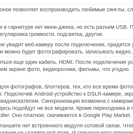
нок позволяет воспроизводить любимые синглы, слу
и в гарнитуре нет мини-джека, но есть разъем USB. 
гулировка громкости, подсветка, другое.
не увидит веб-камеру после подключения, придется
и можно будет фотографировать, записывать видео, 
иться еще один кабель, HDMI. После подключения ус
ом экране фото, видеоролики, фильмы, что угодно.
ля фотографов, блоггеров, тех, кто все время фот
. Подключив Android-устройство к DSLR-камере, э
 видоискателем. Синхронизация возможна с камера
 здесь подойдут не все модели. Кроме переходника 
ler. Оно платное, скачивается в Google Play Market.
планшете нет встроенного модуля сотовой связи. Что
личие на гаджете root прав. И специального прилож