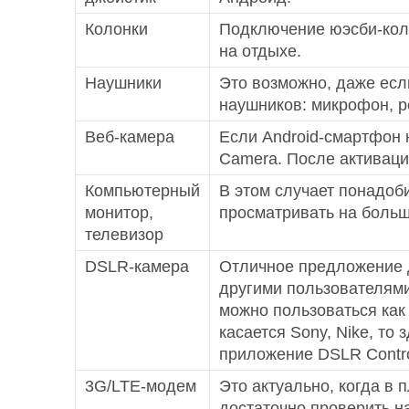
Колонки
Подключение юэсби-коло
на отдыхе.
Наушники
Это возможно, даже есл
наушников: микрофон, ре
Веб-камера
Если Android-смартфон 
Camera. После активаци
Компьютерный
В этом случает понадоб
монитор,
просматривать на больш
телевизор
DSLR-камера
Отличное предложение д
другими пользователями
можно пользоваться как
касается Sony, Nike, то
приложение DSLR Control
3G/LTE-модем
Это актуально, когда в 
достаточно проверить на