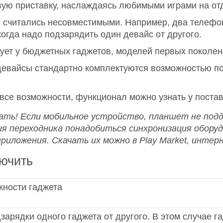
ую приставку, наслаждаясь любимыми играми на отд
го считались несовместимыми. Например, два телефо
огда надо подзарядить один девайс от другого.
ует у бюджетных гаджетов, моделей первых поколен
девайсы стандартно комплектуются возможностью п
все возможности, функционал можно узнать у поста
нать! Если мобильное устройство, планшет не по
я переходника понадобиться синхронизация оборуд
приложения. Скачать их можно в
Play
Market, интер
лючить
жности гаджета
арядки одного гаджета от другого. В этом случае га