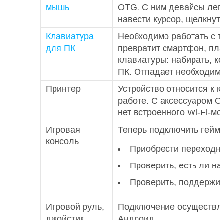
мышь
OTG. С ним девайсы лег
навести курсор, щелкну
Клавиатура
Необходимо работать с 
для ПК
превратит смартфон, пл
клавиатуры: набирать, к
ПК. Отпадает необходимо
Принтер
Устройство относится к
работе. С аксессуаром 
нет встроенного Wi-Fi-м
Игровая
Теперь подключить гейм
консоль
Приобрести переходн
Проверить, есть ли н
Проверить, поддержи
Игровой руль,
Подключение осуществля
джойстик
Андроид.