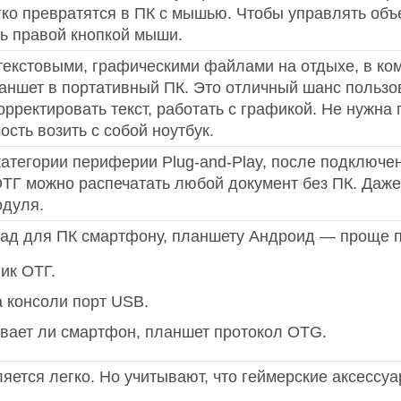
ко превратятся в ПК с мышью. Чтобы управлять объе
ть правой кнопкой мыши.
текстовыми, графическими файлами на отдыхе, в к
аншет в портативный ПК. Это отличный шанс польз
орректировать текст, работать с графикой. Не нужна
сть возить с собой ноутбук.
 категории периферии Plug-and-Play, после подключе
ОТГ можно распечатать любой документ без ПК. Даже
одуля.
ад для ПК смартфону, планшету Андроид — проще пр
ик ОТГ.
а консоли порт USB.
вает ли смартфон, планшет протокол OTG.
ется легко. Но учитывают, что геймерские аксессу