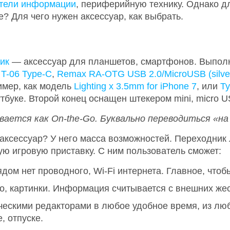
тели информации
, периферийную технику. Однако д
? Для чего нужен аксессуар, как выбрать.
ик
— аксессуар для планшетов, смартфонов. Выполне
к
T-06 Type-C
,
Remax RA-OTG USB 2.0/MicroUSB (silve
имер, как модель
Lighting x 3.5mm for iPhone 7
, или
Ty
тбуке. Второй конец оснащен штекером mini, micro U
вается как
On-
the-
Go. Буквально переводиться «на 
аксессуар? У него масса возможностей. Переходник
 игровую приставку. С ним пользователь сможет:
дом нет проводного, Wi-Fi интернета. Главное, чтоб
о, картинки. Информация считывается с внешних же
ескими редакторами в любое удобное время, из люб
, отпуске.