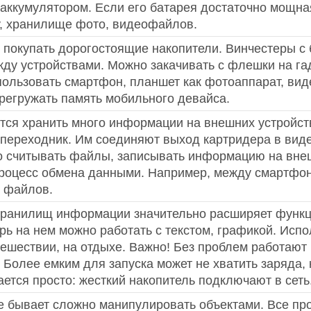
ккумулятором. Если его батарея достаточно мощна
у, хранилище фото, видеофайлов.
 покупать дорогостоящие накопители. Винчестеры с
у устройствами. Можно закачивать с флешки на га
ользовать смартфон, планшет как фотоаппарат, виде
ерегружать память мобильного девайса.
ится хранить много информации на внешних устрой
переходник. Им соединяют выход картридера в виде
о считывать файлы, записывать информацию на вне
роцесс обмена данными. Например, между смартфон
 файлов.
ранилищ информации значительно расширяет функци
рь на нем можно работать с текстом, графикой. Исп
шествии, на отдыхе. Важно! Без проблем работают
. Более емким для запуска может не хватить заряда,
ется просто: жесткий накопитель подключают в сеть
е бывает сложно манипулировать объектами. Все п