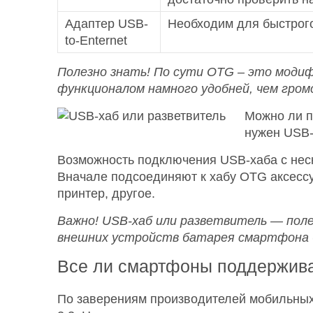
Адаптер USB-
Необходим для быстрого
to-Enternet
Полезно знать! По сути
OTG – это моди
функционалом намного удобней, чем гро
Можно ли п
нужен USB-
Возможность подключения USB-хаба с нес
Вначале подсоединяют к хабу OTG аксессуа
принтер, другое.
Важно!
USB-хаб или разветвитель — поле
внешних устройств батарея смартфона 
Все ли смартфоны поддержив
По заверениям производителей мобильных