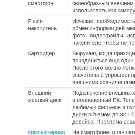
смартфон
своеобразным внешним а
использовать как камер
Flash-
Исчезает необходимость
накопитель
обмен информацией межд
фото-, видеофайлы. Исп
накопителе, чтобы не п
Картридер
Выручает, когда приход
понадобиться еще один 
После этого можно легк
значительно упрощает п
внешними хранилищами
Внешний
Подключение внешних х
жесткий диск
в полноценный ПК. Тепе
любимых фильмов в путе
диски объемом до 32 Гб
девайса. Проблема реша
Компьютерная
На смартфоне, планшет