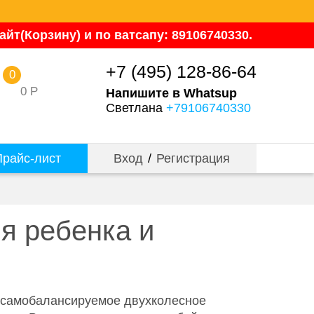
йт(Корзину) и по ватсапу: 89106740330.
+7 (495) 128-86-64
0
0
Р
Напишите в Whatsup
Светлана
+79106740330
райс-лист
Вход
/
Регистрация
ля ребенка и
самобалансируемое двухколесное