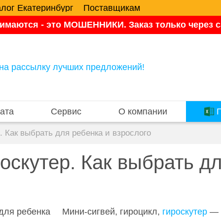
алог Екатеринбург
Поставщикам
имаются - это МОШЕННИКИ. Заказ только через са
на рассылку лучших предложений!
ата
Сервис
О компании
П
. Как выбрать для ребенка и взрослого
роскутер. Как выбрать д
Мини-сигвей, гироцикл,
гироскутер
— 