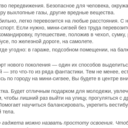
тво передвижения. Безопасное для человека, окружа
еру выхлопные газы, другие вредные вещества.
льно, легко перевозится на любые расстояния. С ни
порт. Если нужно, мини-сигвей без труда перевозит
 командировку, путешествие, положив в чехол, сумку,
усе, по железной дороге, на самолете.
де угодно: в гараже, подсобном помещении, на балко
орт нового поколения — один их способов выделитьс
ей — это что-то из ряда фантастики. Тем не менее, ес
ясь по городу на мини-сигвее, Вы будете в центре вн
стка. Будет отличным подарком для молодежи, увле
м, чтобы лишний раз выйти на улицу, прогуляться с 
Помогает научиться балансировать, укрепить вестиб
 тела.
 гаджета можно назвать простоту освоения. Что