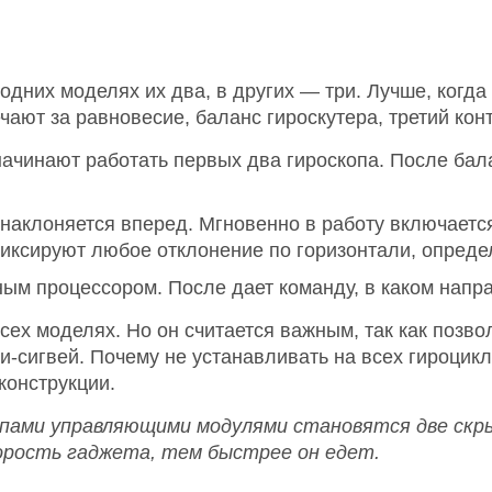
 одних моделях их два, в других — три. Лучше, когд
чают за равновесие, баланс гироскутера, третий кон
начинают работать первых два гироскопа. После бал
ь наклоняется вперед. Мгновенно в работу включаетс
иксируют любое отклонение по горизонтали, опреде
м процессором. После дает команду, в каком напра
сех моделях. Но он считается важным, так как позво
-сигвей. Почему не устанавливать на всех гироцикл
конструкции.
копами управляющими модулями становятся две ск
орость гаджета, тем быстрее он едет.