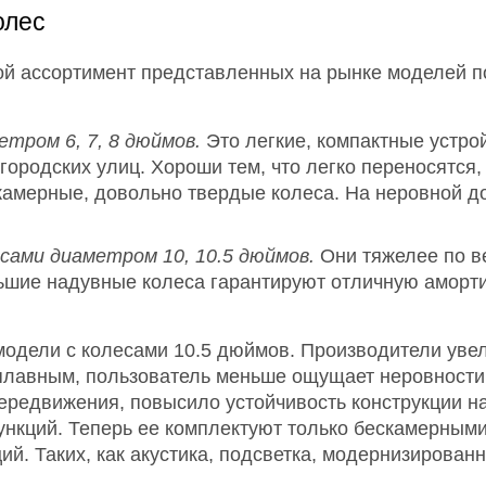
олес
й ассортимент представленных на рынке моделей по
тром 6, 7, 8 дюймов.
Это легкие, компактные устро
 городских улиц. Хороши тем, что легко переносятся
амерные, довольно твердые колеса. На неровной дор
сами диаметром 10, 10.5 дюймов.
Они тяжелее по ве
льшие надувные колеса гарантируют отличную амор
одели с колесами 10.5 дюймов. Производители увел
 плавным, пользователь меньше ощущает неровности
ередвижения, повысило устойчивость конструкции на
ункций. Теперь ее комплектуют только бескамерны
й. Таких, как акустика, подсветка, модернизирова