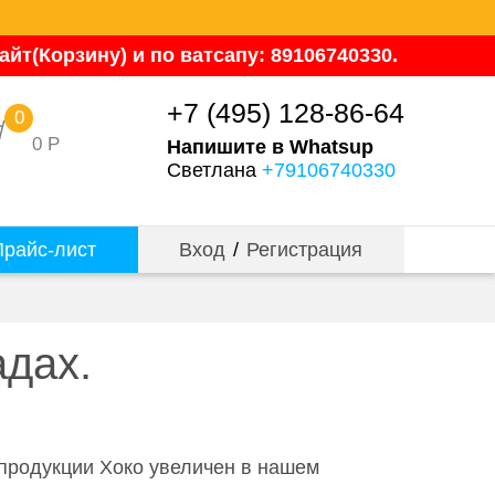
йт(Корзину) и по ватсапу: 89106740330.
+7 (495) 128-86-64
0
0
Р
Напишите в Whatsup
Светлана
+79106740330
райс-лист
Вход
/
Регистрация
адах.
 продукции Хоко увеличен в нашем