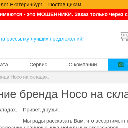
алог Екатеринбург
Поставщикам
имаются - это МОШЕННИКИ. Заказ только через са
на рассылку лучших предложений!
ата
Сервис
О компании
П
нда Hoco на складах.
ние бренда Hoco на скл
Привет, друзья.
Мы рады рассказать Вам, что ассортимент
последних новинок рынка мобильных аксессуаров.