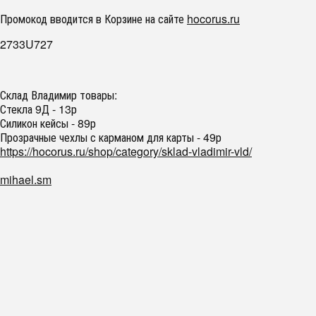
Промокод вводится в Корзине на сайте
hocorus.ru
2733U727
Склад Владимир товары:
Стекла 9Д - 13р
Силикон кейсы - 89р
Прозрачные чехлы с карманом для карты - 49р
https://hocorus.ru/shop/category/sklad-vladimir-vld/
mihael.sm