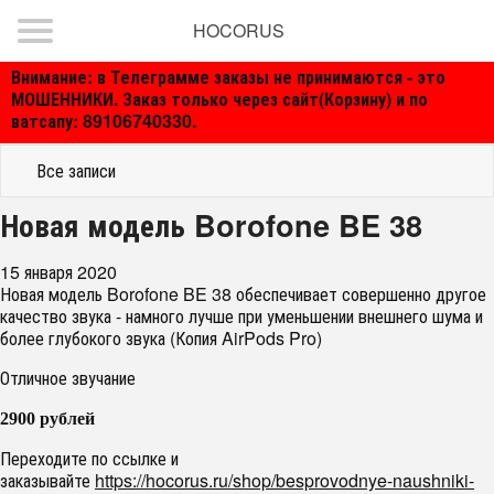
HOCORUS
Внимание: в Телеграмме заказы не принимаются - это
МОШЕННИКИ. Заказ только через сайт(Корзину) и по
ватсапу: 89106740330.
Все записи
​Новая модель Borofone BE 38
15 января 2020
Новая модель Borofone BE 38 обеспечивает совершенно другое
качество звука - намного лучше при уменьшении внешнего шума и
более глубокого звука (Копия AirPods Pro)
Отличное звучание
2900 рублей
Переходите по ссылке и
заказывайте
https://hocorus.ru/shop/besprovodnye-naushniki-