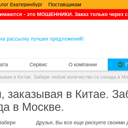
алог Екатеринбург
Поставщикам
имаются - это МОШЕННИКИ. Заказ только через са
на рассылку лучших предложений!
ата
Сервис
О компании
П
зывая в Китае. Забери любое количество со склада в Мо
, заказывая в Китае. З
да в Москве.
Друзья, Вы все еще рискуете своими д