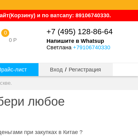
йт(Корзину) и по ватсапу: 89106740330.
+7 (495) 128-86-64
0
0
Р
Напишите в Whatsup
Светлана
+79106740330
райс-лист
Вход
/
Регистрация
скве.
абери любое
еньгами при закупках в Китае ?