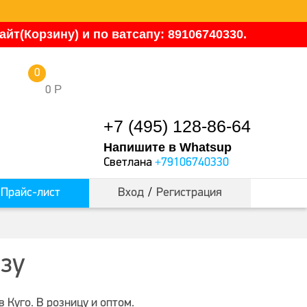
йт(Корзину) и по ватсапу: 89106740330.
0
Р
0
+7 (495) 128-86-64
Напишите в Whatsup
Светлана
+79106740330
Прайс-лист
Вход
/
Регистрация
азу
Куго. В розницу и оптом.