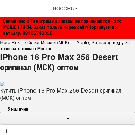
HOCORUS
Внимание: в Телеграмме заказы не принимаются - это
МОШЕННИКИ. Заказ только через сайт(Корзину) и по
ватсапу: 89106740330.
HocoRus
→
Склад Москва (МСК)
→
Apple, Samsung и другая
топовая техника в Москве
iPhone 16 Pro Max 256 Desert
оригинал (МСК) оптом
Купить iPhone 16 Pro Max 256 Desert оригинал
(МСК) оптом
В наличии
−