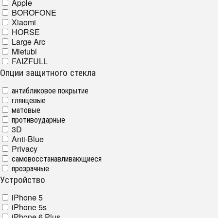
Apple
BOROFONE
Xiaomi
HORSE
Large Arc
Mietubl
FAIZFULL
Опции защитного стекла
антибликовое покрытие
глянцевые
матовые
противоударные
3D
Anti-Blue
Privacy
самовосстанавливающиеся
прозрачные
Устройство
iPhone 5
iPhone 5s
iPhone 6 Plus