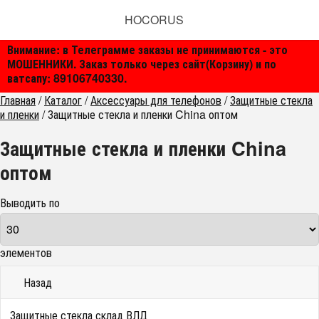
HOCORUS
Внимание: в Телеграмме заказы не принимаются - это
МОШЕННИКИ. Заказ только через сайт(Корзину) и по
ватсапу: 89106740330.
Главная
/
Каталог
/
Аксессуары для телефонов
/
Защитные стекла
и пленки
/
Защитные стекла и пленки China оптом
Защитные стекла и пленки China
оптом
Выводить по
элементов
Назад
Защитные стекла склад ВЛД