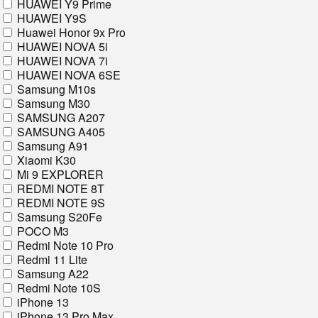
HUAWEI Y9 Prime
HUAWEI Y9S
Huawei Honor 9x Pro
HUAWEI NOVA 5i
HUAWEI NOVA 7i
HUAWEI NOVA 6SE
Samsung M10s
Samsung M30
SAMSUNG A207
SAMSUNG A405
Samsung A91
Xiaomi K30
Mi 9 EXPLORER
REDMI NOTE 8T
REDMI NOTE 9S
Samsung S20Fe
POCO M3
Redmi Note 10 Pro
Redmi 11 Lite
Samsung A22
Redmi Note 10S
iPhone 13
iPhone 13 Pro Max