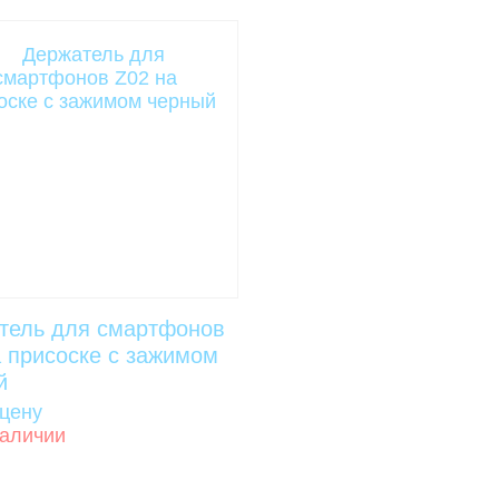
тель для смартфонов
а присоске c зажимом
й
 цену
наличии