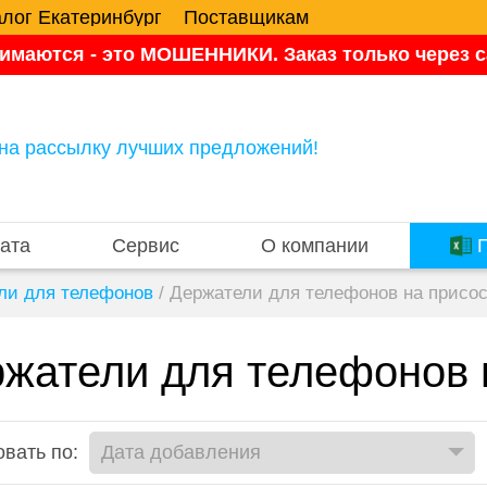
алог Екатеринбург
Поставщикам
имаются - это МОШЕННИКИ. Заказ только через са
на рассылку лучших предложений!
ата
Сервис
О компании
П
ли для телефонов
/
Держатели для телефонов на присос
жатели для телефонов 
вать по: