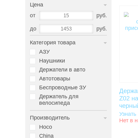
Цена
от
руб.
до
руб.
Категория товара
АЗУ
Наушники
Держатели в авто
Автотовары
Беспроводные ЗУ
Держа
Держатель для
Z02 н
велосипеда
черны
Узнать
Производитель
Нет в 
Hoco
China