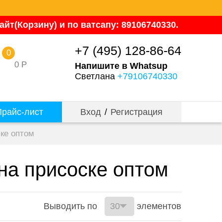
йт(Корзину) и по ватсапу: 89106740330.
+7 (495) 128-86-64
0
0
Р
Напишите в Whatsup
Светлана
+79106740330
райс-лист
Вход
/
Регистрация
ке оптом
на присоске оптом
Выводить по
элементов