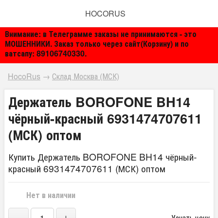
HOCORUS
Внимание: в Телеграмме заказы не принимаются - это
МОШЕННИКИ. Заказ только через сайт(Корзину) и по
ватсапу: 89106740330.
HocoRus
→
Склад Москва (МСК)
Держатель BOROFONE BH14
чёрный-красный 6931474707611
(МСК) оптом
Купить Держатель BOROFONE BH14 чёрный-
красный 6931474707611 (МСК) оптом
Нет в наличии
Узнать цену