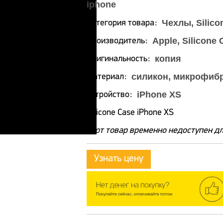
iphone
Чехлы, Silico
Категория товара
Apple, Silicone 
Производитель
копия
Оригинальность
силикон, микрофиб
Материал
iPhone XS
Устройство
Silicone Case iPhone XS
Этот товар временно недоступен дл
Узнать цену