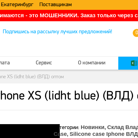
 Екатеринбург
Поставщикам
имаются - это МОШЕННИКИ. Заказ только через са
Подпишись на рассылку лучших предложений!
лата
Сервис
О компании
one XS (lidht blue) (ВЛД) оптом
Phone XS (lidht blue) (ВЛД)
Новинки
Склад Вла
Категории:
Case
Silicone case Iphone ВЛД