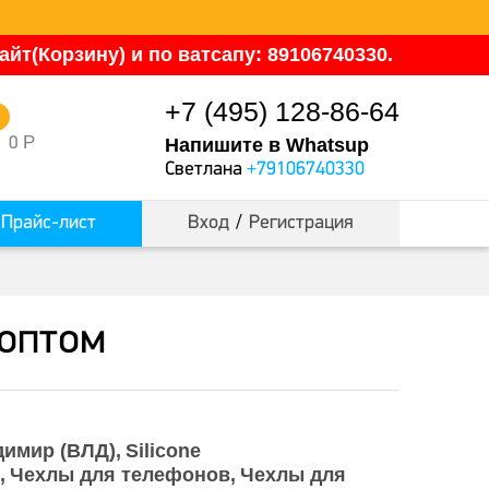
йт(Корзину) и по ватсапу: 89106740330.
+7 (495) 128-86-64
0
Р
0
Напишите в Whatsup
Светлана
+79106740330
Прайс-лист
Вход
/
Регистрация
 оптом
димир (ВЛД)
Silicone
Чехлы для телефонов
Чехлы для