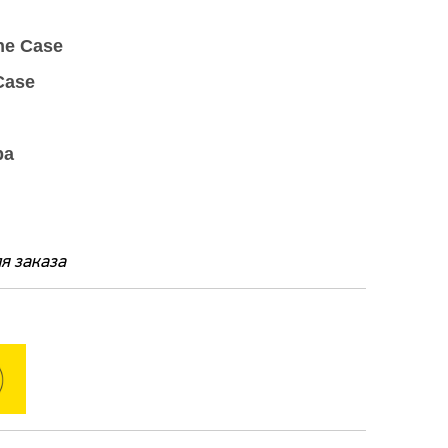
ne Case
Case
ра
я заказа